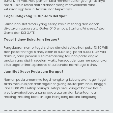
pukul 17:45 WIB. Para pemain bisa memantau langsung hasilnya
melalui situs resmi dari halaman yang menyediakan tabel
keluaran sgp hari ini terbaru dan terpercaya.
Togel Hongkong Tutup Jam Berapa?
Permainan slot terbaik yang sering kasih menang dan dapat
dikatakan gacor yaitu Gates Of Olympus, Starlight Princess, Aztec
Gems dan KOI GATE.
Togel Sidney Buka Jam Berapa?
Pengeluaran nomor togel sidney dimulai setiap hari pukul 13.30 WIB
dan pasaran togel sidney akan di buka lagi pada pukul 13.45 WIB.
Namun, para pemain bisa memasang taruhan pada angka-
angka yang dipilih sebelum waktu tersebut dengan menggunakan
situs togel online terpercaya atau bandar resmi togel sidney.
Jam Slot Gacor Pada Jam Berapa?
Namun pada umumnya togel hongkong, kebanyakan agen togel
akan menutup pasaran togel hongkong sekitar jam 22:30 hingga
jam 23:00 WIB setiap harinya. Tetapi perlu diingat bahwa hal ini
bisa bervariasi bergantung pada aturan dan ketentuan dari
masing-masing bandar togel hongkong secara langsung.