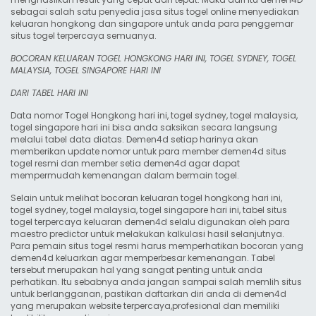
sebagai salah satu penyedia jasa situs togel online menyediakan
keluaran hongkong dan singapore untuk anda para penggemar
situs togel terpercaya semuanya.
BOCORAN KELUARAN TOGEL HONGKONG HARI INI, TOGEL SYDNEY, TOGEL
MALAYSIA, TOGEL SINGAPORE HARI INI
DARI TABEL HARI INI
Data nomor Togel Hongkong hari ini, togel sydney, togel malaysia,
togel singapore hari ini bisa anda saksikan secara langsung
melalui tabel data diatas. Demen4d setiap harinya akan
memberikan update nomor untuk para member demen4d situs
togel resmi dan member setia demen4d agar dapat
mempermudah kemenangan dalam bermain togel.
Selain untuk melihat bocoran keluaran togel hongkong hari ini,
togel sydney, togel malaysia, togel singapore hari ini, tabel situs
togel terpercaya keluaran demen4d selalu digunakan oleh para
maestro predictor untuk melakukan kalkulasi hasil selanjutnya.
Para pemain situs togel resmi harus memperhatikan bocoran yang
demen4d keluarkan agar memperbesar kemenangan. Tabel
tersebut merupakan hal yang sangat penting untuk anda
perhatikan. Itu sebabnya anda jangan sampai salah memlih situs
untuk berlangganan, pastikan daftarkan diri anda di demen4d
yang merupakan website terpercaya,profesional dan memiliki