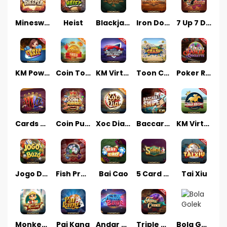
Minesweeper
Heist
Blackjack
Iron Dome
7 Up 7 Down
KM Power Ball
Coin Toss
KM Virtual Greyhound Racing
Toon Crash
Poker Roulette
Cards Hi Lo
Coin Pusher
Xoc Dia Lightning
Baccarat: Swipe
KM Virtual Horse Racing
Jogo De Bozo
Fish Prawn Crab 2
Bai Cao
5 Card Poker
Tai Xiu
Monkey King Roulette
Pai Kang
Andar Bahar
Triple Chance
Bola Golek