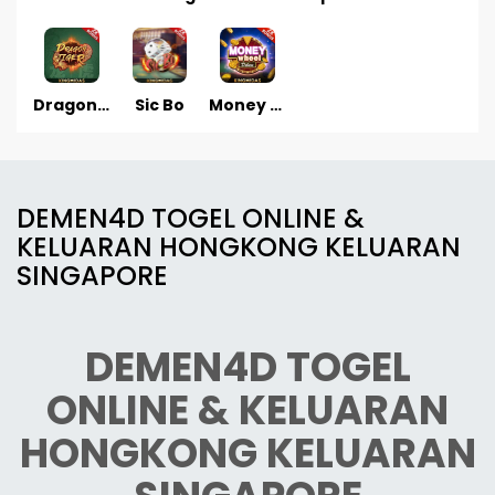
Dragon Tiger 2
Sic Bo
Money Wheel Deluxe
DEMEN4D TOGEL ONLINE &
KELUARAN HONGKONG KELUARAN
SINGAPORE
DEMEN4D TOGEL
ONLINE & KELUARAN
HONGKONG KELUARAN