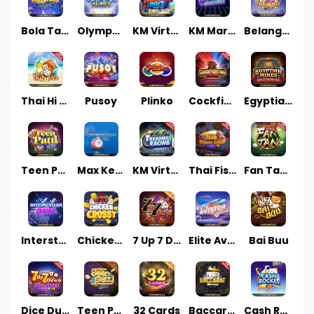
Bola Tangkas
Olympus Glory
KM Virtual Animal Race
KM Marble Knockout
Belangkai 2
Thai Hi Lo 2
Pusoy
Plinko
Cockfighting Arena
Egyptian Mines
Teen Patti Blitz
Max Keno
KM Virtual Treadmill Racing
Thai Fish Prawn Crab
Fan Tan Classic
Interstellar Run
Chicken Crossy
7 Up 7 Down Rush
Elite Aviator Club
Bai Buu
Dice Duet
Teen Patti
32 Cards
Baccarat
Cash Rocket