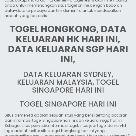
tidak cukup, maka dari itu demen4d togel resmi akan membantu
anda untuk memenangkan situs togel online dengan bocoran
data-data terpercaya dari tim demen4d untuk mendapatkan
hadiah yang fantastis.
TOGEL HONGKONG, DATA
KELUARAN HK HARI INI,
DATA KELUARAN SGP HARI
INI,
DATA KELUARAN SYDNEY,
KELUARAN MALAYSIA, TOGEL
SINGAPORE HARI INI
TOGEL SINGAPORE HARI INI
Situs demen4d adalah sebuah situs yang berisi tentang bocoran
dan informasi togel singapore hari ini dan keluaran sgp hari ini.
Sebagai situs penyedia informasi togel, situs judi togel demen4d
juga adalah bettor situs togel hongkong hari ini yang
menghasilkan result yang cepat dan tepat. Maka dari itu demen4D