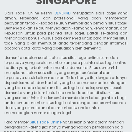
SINGAPORE
Situs Togel Online Resmi
DEMEN4D
merupakan situs togel yang
aman, terpecaya, dan profesional yang akan memberikan
pelayanan terbaik kepada seluruh member dan pemain situs togel.
Demen4d akan selalu menyediakan keamanan, kenyamanan, dan
kepuasan untuk para pecinta situs togel. Daftar sekarang dan
menangkan bonus khusus dari demen4d untuk para member situs
togel yang akan membuat anda tercengang dengan informasi
bocoran data-data yang dikeluarkan oleh demen4d.
demen4d adalah salah satu situs situs togel online resmi dan
terpercaya yang selalu memberikan para pecinta situs togel online
hadiah yang terbaik untuk member demen4d. Situs demen4d
merupkana salah satu situs yang sangat profesional dan
terpercaya untuk kalian mainkan. Tidak hanya itu, dengan adanya
deposir termurah dan hadiah yang besar merupakan keuntungan
yang bisa anda dapatkan di situs togel online terpercaya seperti
demen4d yang belum tentu bisa anda dapatkan di situs-situs
yang serupa. Untuk itu, demen4d memberikan kabar gembira bagi
anda semua member situs togel online dengan bocoran-bocoran
data yang akurat dan akan membantu anda untuk
memenangkan nomor di agen togel.
Para member
Situs Togel Online
harus lebih pintar dalam mencari
penghasilan karena jika hanya mengandalkan pemasukan saja