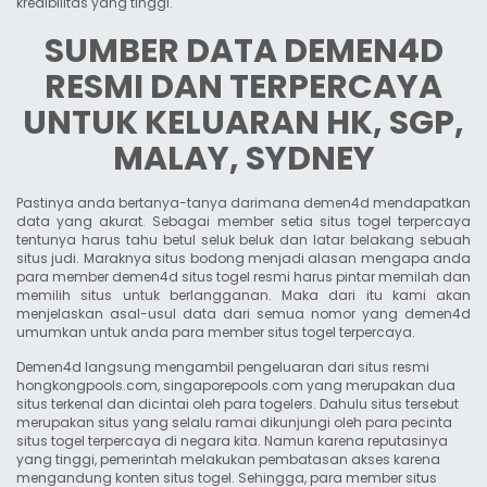
kredibilitas yang tinggi.
SUMBER DATA DEMEN4D
RESMI DAN TERPERCAYA
UNTUK KELUARAN HK, SGP,
MALAY, SYDNEY
Pastinya anda bertanya-tanya darimana demen4d mendapatkan
data yang akurat. Sebagai member setia situs togel terpercaya
tentunya harus tahu betul seluk beluk dan latar belakang sebuah
situs judi. Maraknya situs bodong menjadi alasan mengapa anda
para member demen4d situs togel resmi harus pintar memilah dan
memilih situs untuk berlangganan. Maka dari itu kami akan
menjelaskan asal-usul data dari semua nomor yang demen4d
umumkan untuk anda para member situs togel terpercaya.
Demen4d langsung mengambil pengeluaran dari situs resmi
hongkongpools.com, singaporepools.com yang merupakan dua
situs terkenal dan dicintai oleh para togelers. Dahulu situs tersebut
merupakan situs yang selalu ramai dikunjungi oleh para pecinta
situs togel terpercaya di negara kita. Namun karena reputasinya
yang tinggi, pemerintah melakukan pembatasan akses karena
mengandung konten situs togel. Sehingga, para member situs