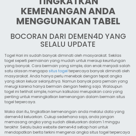
TINGKATKAN
KEMENANGAN ANDA
MENGGUNAKAN TABEL
BOCORAN DARI DEMEN4D YANG
SELALU UPDATE
Togel Hari ini sudah banyak diminati oleh masyarakat. Sekilas
togel seperti permainan yang mudah untuk meraup keuntungan
yang banyak. Cara bermain yang simple, dan enak menjadi salah
satu alasan mengapa
situs togel
terpercaya banyak diminati oleh
masyarakat. Anda hanya perlu menebak dengan tepat angka
yang akan keluar selanjutnya. Namun banyak para pemain yang
merugi karena hanya bermain dengan feeling saja. Walaupun
togel ini terlihat simple, namun kalkulasi merupakan cara yang
penting untuk meningkatkan kemenangan dalam bermain situs
togel terpercaya.
Maka dari itu, tingkatkan kemenangan anda melalui data yang
demen4d keluarkan. Cukup sederhana saja, anda jangan
memasang angka yang sudah dikeluarkan dalam 1 minggu
terakhir. Selalu buka website demen4d setiap hari untuk
mendapatkan berita terkini mengenai angka situs togel terpercaya