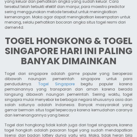
yang keluar dan perhatikan angka yang sudah keluar. Cara
tersebut telah terbukti efektif dan manjur, para maestro predictor
sering menggunakan metode tersebut untuk meningkatkan
kemenangan. Maka agar dapat meningkatkan kesempatan untuk
menang, selalu perhatikan bocoran angka situs togel resmi dari
demen4d.
TOGEL HONGKONG & TOGEL
SINGAPORE HARI INI PALING
BANYAK DIMAINKAN
Togel dari singapore adalah game populer yang beroperasi
dibawah naungan pemerintah singapore untuk para
penduduknya.
Togel Singapore
begitu populer karena
permainannya yang transparan dan aman karena berada
langsung dibawah naungan pemerintah. Seiring waktu, togel
singapra mulai menyebar ke berbagai negara khususnya asia dan
salah satunya adalah Indonesia. Banyak masyarakat yang
gemar bermain situs togel terpercaya karena kemudahan caranya
dan kemenangannya yang besar.
Togel dari hongkong tidak kalah juga dari togel singapore, karena
togel hongkoh adalah pasaran togel yang sudah mendapatkan
lisensi dari badan lottery dunia yaitu wla. Maka, tidak heran bila