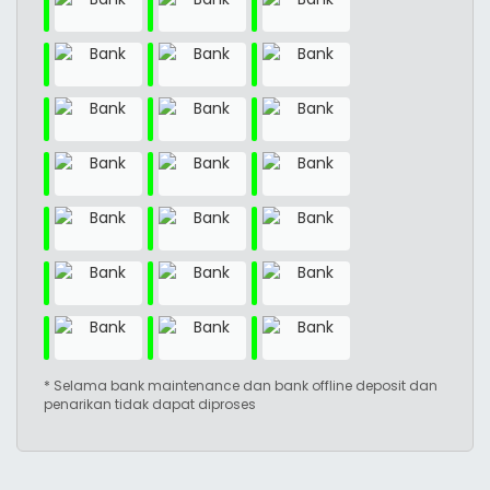
* Selama bank maintenance dan bank offline deposit dan
penarikan tidak dapat diproses