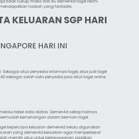
a tidak cukup, maka dari itu demen4d togel resmi
mendapatkan hadiah yang fantastis.
TA KELUARAN SGP HARI
NGAPORE HARI INI
Sebagai situs penyedia informasi togel, situs judi togel
4D sebagai salah satu penyedia jasa situs togel online
 melalui tabel data diatas. Demen4d setiap harinya
mpermudah kemenangan dalam bermain togel.
us togel terpercaya keluaran demen4d selalu digunakan
an bocoran yang demen4d keluarkan agar memperbesar
lah memlih situs untuk berlangganan, pastikan