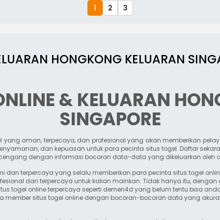
1
2
3
KELUARAN HONGKONG KELUARAN SING
ONLINE & KELUARAN HO
SINGAPORE
l yang aman, terpecaya, dan profesional yang akan memberikan pelay
enyamanan, dan kepuasan untuk para pecinta situs togel. Daftar sek
cengang dengan informasi bocoran data-data yang dikeluarkan oleh
smi dan terpercaya yang selalu memberikan para pecinta situs togel onl
esional dan terpercaya untuk kalian mainkan. Tidak hanya itu, denga
 togel online terpercaya seperti demen4d yang belum tentu bisa anda d
 member situs togel online dengan bocoran-bocoran data yang ak