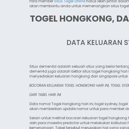
Para member
Situs Togel Online
harus lebih pintar dal
akan membantu anda untuk memenangkan situs togel o
TOGEL HONGKONG, DAT
DATA KELUARAN S
Situs demen4d adalah sebuah situs yang berisi tentang b
demen4d juga adalah bettor situs togel hongkong hari i
menyediakan keluaran hongkong dan singapore untuk 
BOCORAN KELUARAN TOGEL HONGKONG HARI INI, TOGEL SYDNE
DARI TABEL HARI INI
Data nomor Togel Hongkong hari ini, togel sydney, toge
akan memberikan update nomor untuk para member d
Selain untuk melihat bocoran keluaran togel hongkong har
oleh para maestro predictor untuk melakukan kalkulas
kemenangan. Tabel tersebut merupakan hal yang sanga