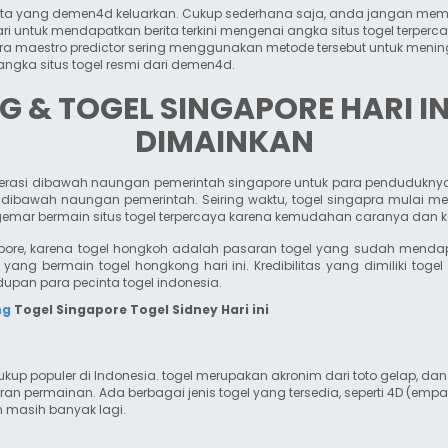
data yang demen4d keluarkan. Cukup sederhana saja, anda jangan me
ari untuk mendapatkan berita terkini mengenai angka situs togel terpe
jur, para maestro predictor sering menggunakan metode tersebut untuk 
ngka situs togel resmi dari demen4d.
 & TOGEL SINGAPORE HARI IN
DIMAINKAN
perasi dibawah naungan pemerintah singapore untuk para pendudukny
ibawah naungan pemerintah. Seiring waktu, togel singapra mulai me
gemar bermain situs togel terpercaya karena kemudahan caranya dan
apore, karena togel hongkoh adalah pasaran togel yang sudah mendapat
a yang bermain togel hongkong hari ini. Kredibilitas yang dimiliki tog
dupan para pecinta togel indonesia.
ng
Togel Singapore Togel Sidney Hari ini
cukup populer di Indonesia. togel merupakan akronim dari toto gelap
ermainan. Ada berbagai jenis togel yang tersedia, seperti 4D (empat dig
dan masih banyak lagi.