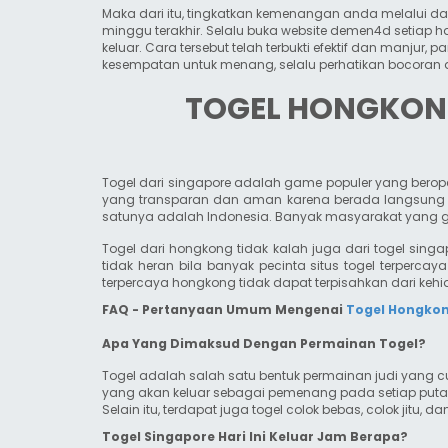
Maka dari itu, tingkatkan kemenangan anda melalui 
minggu terakhir. Selalu buka website demen4d setiap h
keluar. Cara tersebut telah terbukti efektif dan man
kesempatan untuk menang, selalu perhatikan bocoran a
TOGEL HONGKONG
Togel dari singapore adalah game populer yang bero
yang transparan dan aman karena berada langsung d
satunya adalah Indonesia. Banyak masyarakat yang 
Togel dari hongkong tidak kalah juga dari togel sing
tidak heran bila banyak pecinta situs togel terpercay
terpercaya hongkong tidak dapat terpisahkan dari kehi
FAQ - Pertanyaan Umum Mengenai
Togel Hongko
Apa Yang Dimaksud Dengan Permainan Togel?
Togel adalah salah satu bentuk permainan judi yang 
yang akan keluar sebagai pemenang pada setiap putaran p
Selain itu, terdapat juga togel colok bebas, colok jitu, 
Togel Singapore Hari Ini Keluar Jam Berapa?