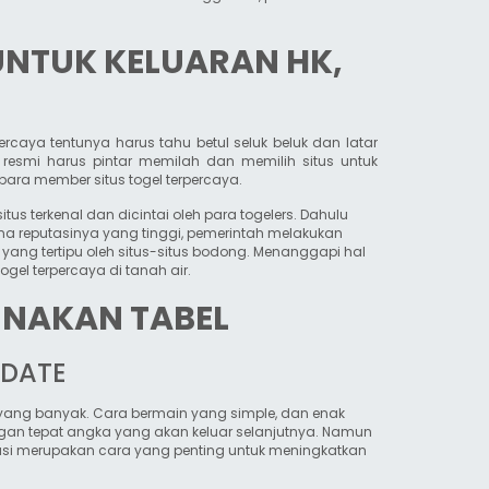
UNTUK KELUARAN HK,
aya tentunya harus tahu betul seluk beluk dan latar
esmi harus pintar memilah dan memilih situs untuk
ra member situs togel terpercaya.
terkenal dan dicintai oleh para togelers. Dahulu
rena reputasinya yang tinggi, pemerintah melakukan
ang tertipu oleh situs-situs bodong. Menanggapi hal
gel terpercaya di tanah air.
NAKAN TABEL
PDATE
 yang banyak. Cara bermain yang simple, dan enak
gan tepat angka yang akan keluar selanjutnya. Namun
lasi merupakan cara yang penting untuk meningkatkan