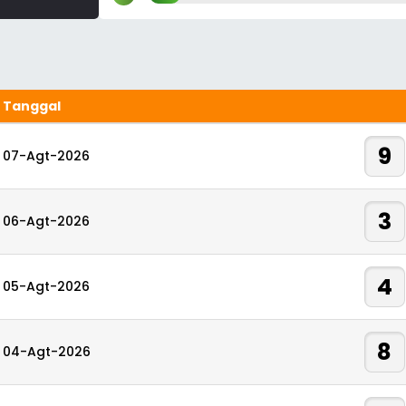
Tanggal
9
07-Agt-2026
3
06-Agt-2026
4
05-Agt-2026
8
04-Agt-2026