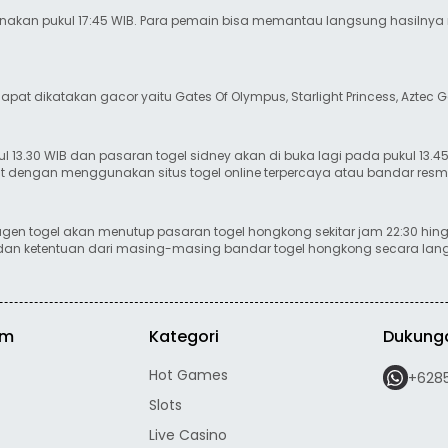
aksanakan pukul 17:45 WIB. Para pemain bisa memantau langsung hasilny
pat dikatakan gacor yaitu Gates Of Olympus, Starlight Princess, Aztec 
kul 13.30 WIB dan pasaran togel sidney akan di buka lagi pada pukul 
 dengan menggunakan situs togel online terpercaya atau bandar resmi 
togel akan menutup pasaran togel hongkong sekitar jam 22:30 hingga j
n dan ketentuan dari masing-masing bandar togel hongkong secara lan
rm
Kategori
Dukung
Hot Games
+628
Slots
Live Casino