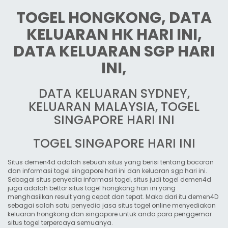
TOGEL HONGKONG, DATA
KELUARAN HK HARI INI,
DATA KELUARAN SGP HARI
INI,
DATA KELUARAN SYDNEY,
KELUARAN MALAYSIA, TOGEL
SINGAPORE HARI INI
TOGEL SINGAPORE HARI INI
Situs demen4d adalah sebuah situs yang berisi tentang bocoran
dan informasi togel singapore hari ini dan keluaran sgp hari ini.
Sebagai situs penyedia informasi togel, situs judi togel demen4d
juga adalah bettor situs togel hongkong hari ini yang
menghasilkan result yang cepat dan tepat. Maka dari itu demen4D
sebagai salah satu penyedia jasa situs togel online menyediakan
keluaran hongkong dan singapore untuk anda para penggemar
situs togel terpercaya semuanya.