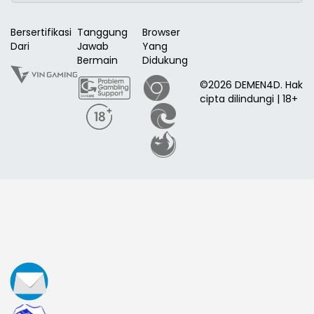
Bersertifikasi
Tanggung
Browser
Dari
Jawab
Yang
Bermain
Didukung
©2026 DEMEN4D. Hak
cipta dilindungi | 18+