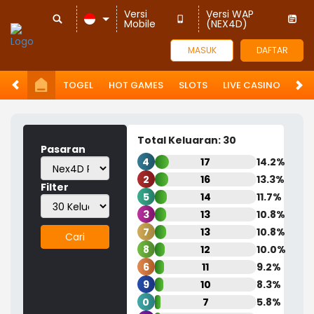
Versi
Versi WAP
Mobile
(NEX4D)
MASUK
DAFTAR
TOGEL
HOT GAMES
SLOTS
LIVE CASINO
RA
Total Keluaran: 30
Pasaran
4
17
14.2%
2
16
13.3%
Filter
5
14
11.7%
3
13
10.8%
7
13
10.8%
Cari
8
12
10.0%
6
11
9.2%
9
10
8.3%
0
7
5.8%