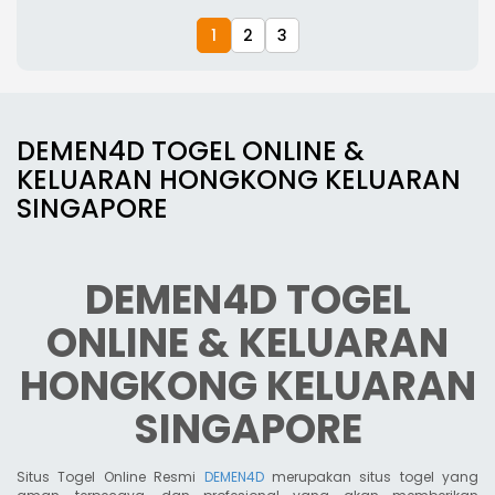
1
2
3
DEMEN4D TOGEL ONLINE &
KELUARAN HONGKONG KELUARAN
SINGAPORE
DEMEN4D TOGEL
ONLINE & KELUARAN
HONGKONG KELUARAN
SINGAPORE
Situs Togel Online Resmi
DEMEN4D
merupakan situs togel yang