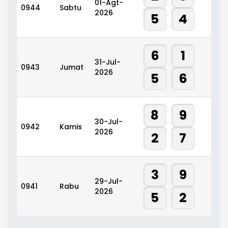
01-Agt-
0944
Sabtu
2026
5
4
6
1
31-Jul-
0943
Jumat
2026
5
6
8
9
30-Jul-
0942
Kamis
2026
2
7
3
9
29-Jul-
0941
Rabu
2026
5
2