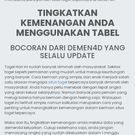
TINGKATKAN
KEMENANGAN ANDA
MENGGUNAKAN TABEL
BOCORAN DARI DEMEN4D YANG
SELALU UPDATE
Togel Hari ini sudah banyak diminati oleh masyarakat. Sekilas
togel seperti permainan yang mudah untuk meraup keuntungan
yang banyak. Cara bermain yang simple, dan enak menjadi salah
satu alasan mengapa
situs togel
terpercaya banyak diminati oleh
masyarakat. Anda hanya perlu menebak dengan tepat angka
yang akan keluar selanjutnya. Namun banyak para pemain yang
merugi karena hanya bermain dengan feeling saja. Walaupun
togel ini terlihat simple, namun kalkulasi merupakan cara yang
penting untuk meningkatkan kemenangan dalam bermain situs
togel terpercaya.
Maka dari itu, tingkatkan kemenangan anda melalui data yang
demen4d keluarkan. Cukup sederhana saja, anda jangan
memasang angka yang sudah dikeluarkan dalam 1 minggu