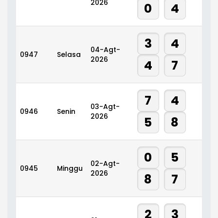
2026
0
4
3
4
04-Agt-
0947
Selasa
2026
4
7
7
4
03-Agt-
0946
Senin
2026
5
8
0
5
02-Agt-
0945
Minggu
2026
8
7
2
3