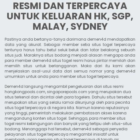
RESMI DAN TERPERCAYA
UNTUK KELUARAN HK, SGP,
MALAY, SYDNEY
Pastinya anda bertanya-tanya darimana demen4d mendapatkan
data yang akurat. Sebagai member setia situs togel terpercaya
tentunya harus tahu betul seluk beluk dan latar belakang sebuah
situs judi. Maraknya situs bodong menjadi alasan mengapa anda
para member demen4d situs togel resmi harus pintar memilah dan
memilih situs untuk berlangganan. Maka dari itu kami akan
menjelaskan asal-usul data dari semua nomor yang demen4d
umumkan untuk anda para member situs togel terpercaya.
Demen4d langsung mengambil pengeluaran dari situs resmi
hongkongpools.com, singaporepools.com yang merupakan dua
situs terkenal dan dicintai oleh para togelers. Dahulu situs tersebut
merupakan situs yang selalu ramai dikunjungi oleh para pecinta
situs togel terpercaya di negara kita. Namun karena reputasinya
yang tinggi, pemerintah melakukan pembatasan akses karena
mengandung konten situs togel. Sehingga, para member situs
togel resmi kebingungan dan banyak yang tertipu oleh situs-situs
bodong. Menanggapi hal tersebut, demen4d sebagai penyedia
pelayanan situs togel terpercaya mengambil inisiatif untuk
membantu para pemain situs togel terpercaya di tanah air.