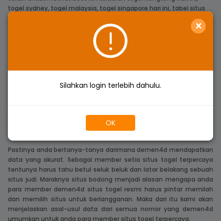
togel sydney, togel malaysia, togel singapore hari ini, tabel situs
togel terpercaya keluaran demen4d selalu digunakan oleh para
×
maestro predictor untuk melakukan kalkulasi hasil selanjutnya.
Para pemain situs togel resmi harus memperhatikan bocoran yang
demen4d keluarkan agar memperbesar kemenangan. Tabel
tersebut merupakan hal yang sangat penting untuk anda
perhatikan. Itu sebabnya anda jangan sampai salah memlih situs
untuk berlangganan, pastikan daftarkan diri anda di demen4d
Silahkan login terlebih dahulu.
yang merupakan website terpercaya,profesional dan memiliki
kredibilitas yang tinggi.
SUMBER DATA DEMEN4D RESMI DAN
OK
TERPERCAYA UNTUK KELUARAN HK, SGP,
MALAY, SYDNEY
Pastinya anda bertanya-tanya darimana demen4d mendapatkan
data yang akurat. Sebagai member setia situs togel terpercaya
tentunya harus tahu betul seluk beluk dan latar belakang sebuah
situs judi. Maraknya situs bodong menjadi alasan mengapa anda
para member demen4d situs togel resmi harus pintar memilah
dan memilih situs untuk berlangganan. Maka dari itu kami akan
menjelaskan asal-usul data dari semua nomor yang demen4d
umumkan untuk anda para member situs togel terpercaya.