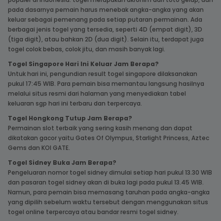
pada dasarnya pemain harus menebak angka-angka yang akan
keluar sebagai pemenang pada setiap putaran permainan. Ada
berbagai jenis togel yang tersedia, seperti 4D (empat digit), 3D
(tiga digit), atau bahkan 2D (dua digit). Selain itu, terdapat juga
togel colok bebas, colok jitu, dan masih banyak lagi.
Togel Singapore Hari Ini Keluar Jam Berapa?
Untuk hari ini, pengundian result togel singapore dilaksanakan
pukul 17:45 WIB. Para pemain bisa memantau langsung hasilnya
melalui situs resmi dari halaman yang menyediakan tabel
keluaran sgp hari ini terbaru dan terpercaya.
Togel Hongkong Tutup Jam Berapa?
Permainan slot terbaik yang sering kasih menang dan dapat
dikatakan gacor yaitu Gates Of Olympus, Starlight Princess, Aztec
Gems dan KOI GATE.
Togel Sidney Buka Jam Berapa?
Pengeluaran nomor togel sidney dimulai setiap hari pukul 13.30 WIB
dan pasaran togel sidney akan di buka lagi pada pukul 13.45 WIB.
Namun, para pemain bisa memasang taruhan pada angka-angka
yang dipilih sebelum waktu tersebut dengan menggunakan situs
togel online terpercaya atau bandar resmi togel sidney.