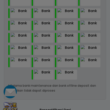
* Selama bank maintenance dan bank offline deposit dan
penarikan tidak dapat diproses