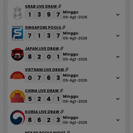
GRAB LIVE DRAW
Minggu
1
3
9
7
09-Agt-2026
SINGAPORE POOLS
Minggu
7
1
3
7
09-Agt-2026
JAPAN LIVE DRAW
Minggu
8
2
0
1
09-Agt-2026
VIETNAM LIVE DRAW
Minggu
0
7
6
3
09-Agt-2026
CHINA LIVE DRAW
Minggu
5
2
4
1
09-Agt-2026
KOREA LIVE DRAW
Minggu
8
6
2
3
09-Agt-2026
NEX4D POOLS NIGHT