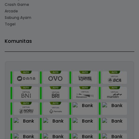
Crash Game
Arcade
Sabung Ayam
Togel
Komunitas